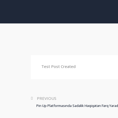
Test Post Created
PREVIOUS
Pin Up Platformasında Sadəlik Həqiqətən Fərq Yarad