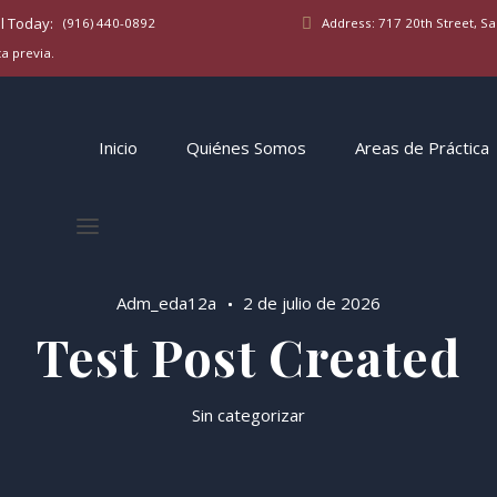
(916) 440-0892
Address:
717 20th Street, 
a previa.
Inicio
Quiénes Somos
Areas de Práctica
Adm_eda12a
2 de julio de 2026
Test Post Created
Sin categorizar