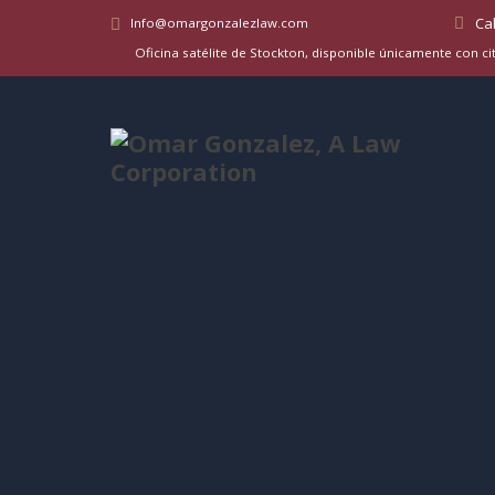
Info@omargonzalezlaw.com
Oficina satélite de Stockton, disponible únicamente con cit