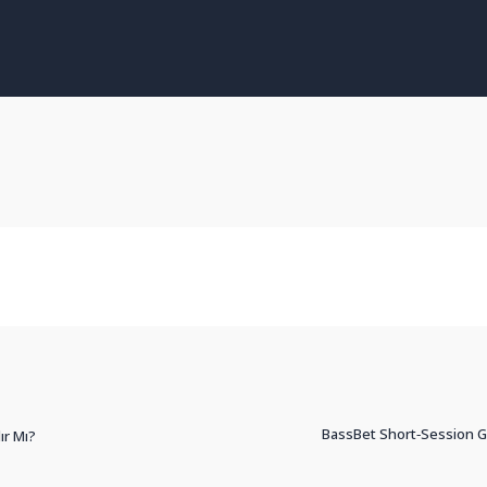
BassBet Short‑Session G
ır Mı?