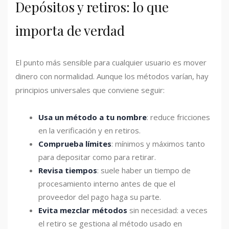
Depósitos y retiros: lo que
importa de verdad
El punto más sensible para cualquier usuario es mover
dinero con normalidad. Aunque los métodos varían, hay
principios universales que conviene seguir:
Usa un método a tu nombre
: reduce fricciones
en la verificación y en retiros.
Comprueba límites
: mínimos y máximos tanto
para depositar como para retirar.
Revisa tiempos
: suele haber un tiempo de
procesamiento interno antes de que el
proveedor del pago haga su parte.
Evita mezclar métodos
sin necesidad: a veces
el retiro se gestiona al método usado en