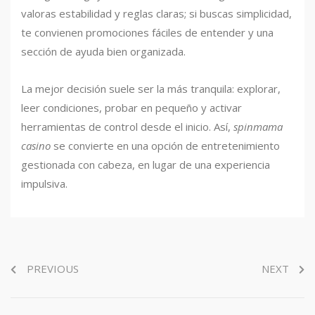
valoras estabilidad y reglas claras; si buscas simplicidad,
te convienen promociones fáciles de entender y una
sección de ayuda bien organizada.
La mejor decisión suele ser la más tranquila: explorar,
leer condiciones, probar en pequeño y activar
herramientas de control desde el inicio. Así,
spinmama
casino
se convierte en una opción de entretenimiento
gestionada con cabeza, en lugar de una experiencia
impulsiva.
PREVIOUS
NEXT