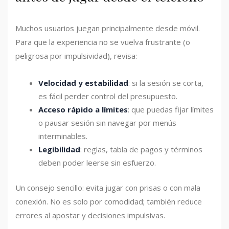
Muchos usuarios juegan principalmente desde móvil.
Para que la experiencia no se vuelva frustrante (o
peligrosa por impulsividad), revisa:
Velocidad y estabilidad
: si la sesión se corta,
es fácil perder control del presupuesto.
Acceso rápido a límites
: que puedas fijar límites
o pausar sesión sin navegar por menús
interminables.
Legibilidad
: reglas, tabla de pagos y términos
deben poder leerse sin esfuerzo.
Un consejo sencillo: evita jugar con prisas o con mala
conexión. No es solo por comodidad; también reduce
errores al apostar y decisiones impulsivas.