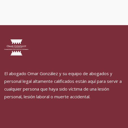
El abogado
Omar
González y su equipo de abogados y
personal legal altamente calificados están aquí para servir a
cualquier persona que haya sido víctima de una lesión
personal, lesión laboral o muerte accidental.