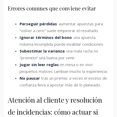
Errores comunes que conviene evitar
Perseguir pérdidas
: aumentar apuestas para
“volver a cero” suele empeorar el resultado.
Ignorar términos del bono
: una apuesta
máxima incumplida puede invalidar condiciones.
Subestimar la varianza
: una mala racha no
“promete” una buena por venir.
Jugar sin leer reglas
en mesa o en vivo:
pequeños matices cambian mucho la experiencia.
No pausar
tras un premio: a veces el exceso de
confianza lleva a apostar más de lo planeado.
Atención al cliente y resolución
de incidencias: cómo actuar si