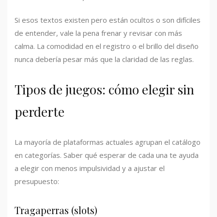
Si esos textos existen pero están ocultos o son difíciles
de entender, vale la pena frenar y revisar con más
calma. La comodidad en el registro o el brillo del diseño
nunca debería pesar más que la claridad de las reglas.
Tipos de juegos: cómo elegir sin
perderte
La mayoría de plataformas actuales agrupan el catálogo
en categorías. Saber qué esperar de cada una te ayuda
a elegir con menos impulsividad y a ajustar el
presupuesto:
Tragaperras (slots)