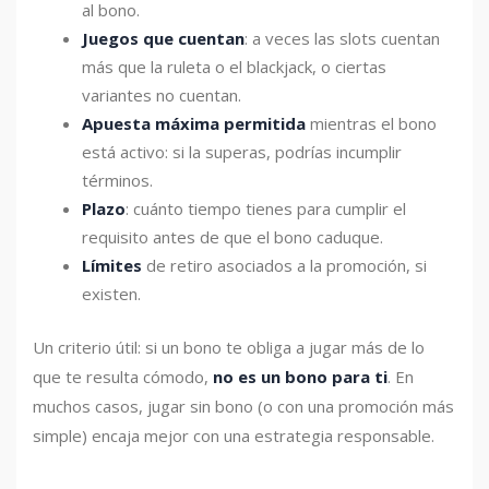
al bono.
Juegos que cuentan
: a veces las slots cuentan
más que la ruleta o el blackjack, o ciertas
variantes no cuentan.
Apuesta máxima permitida
mientras el bono
está activo: si la superas, podrías incumplir
términos.
Plazo
: cuánto tiempo tienes para cumplir el
requisito antes de que el bono caduque.
Límites
de retiro asociados a la promoción, si
existen.
Un criterio útil: si un bono te obliga a jugar más de lo
que te resulta cómodo,
no es un bono para ti
. En
muchos casos, jugar sin bono (o con una promoción más
simple) encaja mejor con una estrategia responsable.