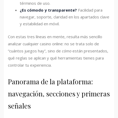
términos de uso.
¿Es cómodo y transparente?
Facilidad para
navegar, soporte, claridad en los apartados clave
y estabilidad en móvil.
Con estas tres líneas en mente, resulta más sencillo
analizar cualquier casino online: no se trata solo de
“cuántos juegos hay”, sino de
cómo
están presentados,
qué reglas se aplican y qué herramientas tienes para
controlar tu experiencia.
Panorama de la plataforma:
navegación, secciones y primeras
señales