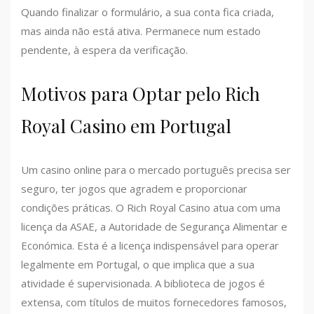
Quando finalizar o formulário, a sua conta fica criada,
mas ainda não está ativa. Permanece num estado
pendente, à espera da verificação.
Motivos para Optar pelo Rich
Royal Casino em Portugal
Um casino online para o mercado português precisa ser
seguro, ter jogos que agradem e proporcionar
condições práticas. O Rich Royal Casino atua com uma
licença da ASAE, a Autoridade de Segurança Alimentar e
Económica. Esta é a licença indispensável para operar
legalmente em Portugal, o que implica que a sua
atividade é supervisionada. A biblioteca de jogos é
extensa, com títulos de muitos fornecedores famosos,