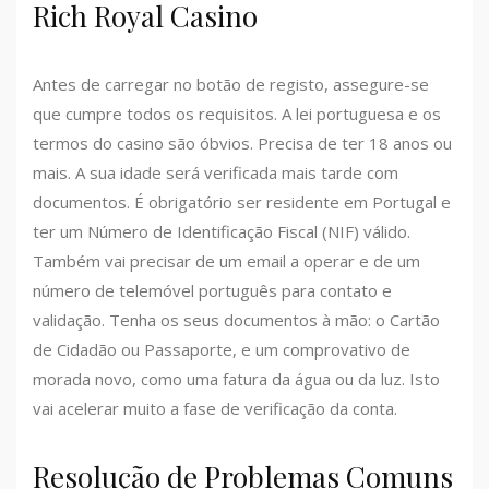
Rich Royal Casino
Antes de carregar no botão de registo, assegure-se
que cumpre todos os requisitos. A lei portuguesa e os
termos do casino são óbvios. Precisa de ter 18 anos ou
mais. A sua idade será verificada mais tarde com
documentos. É obrigatório ser residente em Portugal e
ter um Número de Identificação Fiscal (NIF) válido.
Também vai precisar de um email a operar e de um
número de telemóvel português para contato e
validação. Tenha os seus documentos à mão: o Cartão
de Cidadão ou Passaporte, e um comprovativo de
morada novo, como uma fatura da água ou da luz. Isto
vai acelerar muito a fase de verificação da conta.
Resolução de Problemas Comuns