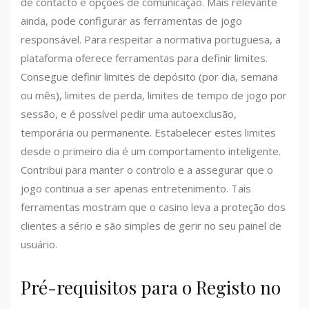
de contacto e opções de comunicação. Mais relevante
ainda, pode configurar as ferramentas de jogo
responsável. Para respeitar a normativa portuguesa, a
plataforma oferece ferramentas para definir limites.
Consegue definir limites de depósito (por dia, semana
ou mês), limites de perda, limites de tempo de jogo por
sessão, e é possível pedir uma autoexclusão,
temporária ou permanente. Estabelecer estes limites
desde o primeiro dia é um comportamento inteligente.
Contribui para manter o controlo e a assegurar que o
jogo continua a ser apenas entretenimento. Tais
ferramentas mostram que o casino leva a proteção dos
clientes a sério e são simples de gerir no seu painel de
usuário.
Pré-requisitos para o Registo no