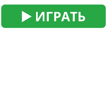
▶️ ИГРАТЬ