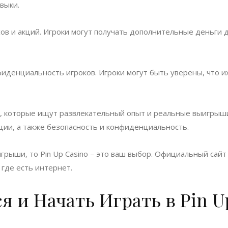
выки.
сов и акций. Игроки могут получать дополнительные деньги д
нфиденциальность игроков. Игроки могут быть уверены, что
ков, которые ищут развлекательный опыт и реальные выигрыш
кции, а также безопасность и конфиденциальность.
ыши, то Pin Up Casino – это ваш выбор. Официальный сайт Pi
 где есть интернет.
я и Начать Играть в Pin U