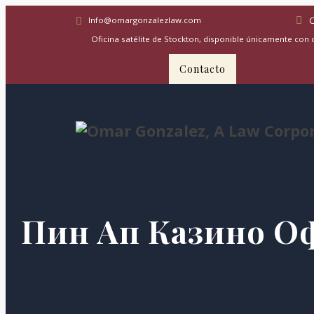
Info@omargonzalezlaw.com
Oficina satélite de Stockton, disponible únicamente con c
Contacto
Пин Ап Казино О