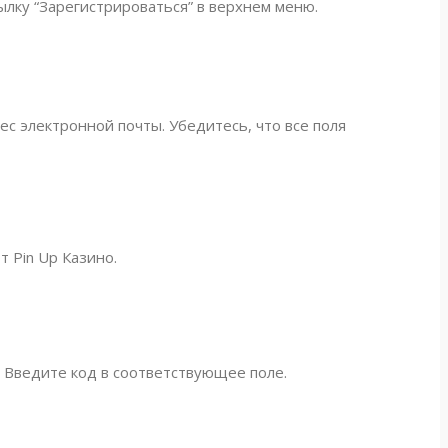
ылку “Зарегистрироваться” в верхнем меню.
ес электронной почты. Убедитесь, что все поля
 Pin Up Казино.
 Введите код в соответствующее поле.