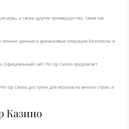
ля игры, а также другие преимущества, такие как
 их личные данные и финансовые операции безопасны и
и. Официальный сайт Pin Up Casino предлагает
n Up Casino доступен для игроков из многих стран, и
p Казино