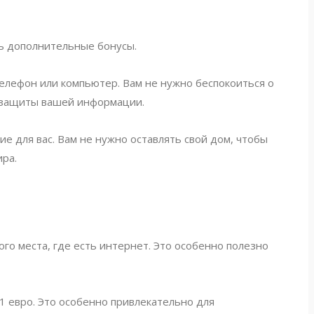
ть дополнительные бонусы.
 телефон или компьютер. Вам не нужно беспокоиться о
я защиты вашей информации.
ие для вас. Вам не нужно оставлять свой дом, чтобы
ира.
ого места, где есть интернет. Это особенно полезно
01 евро. Это особенно привлекательно для