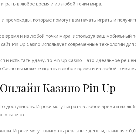
 играть в любое время и из любой точки мира.
и и промокоды, которые помогут вам начать играть и получи
юбое время и из любой точки мира, используя ваш мобильный
 сайт Pin Up Casino использует современные технологии дл
я и испытать удачу, то Pin Up Casino – это идеальное решен
 Casino вы можете играть в любое время и из любой точки м
Онлайн Казино Pin Up
это доступность. Игроки могут играть в любое время и из люб
ным казино.
грыши. Игроки могут выиграть реальные деньги, начиная с 0,