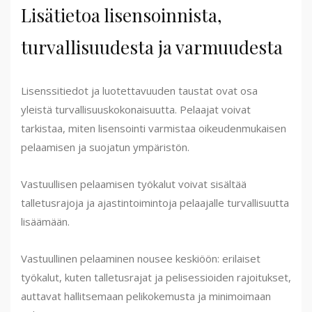
Lisätietoa lisensoinnista,
turvallisuudesta ja varmuudesta
Lisenssitiedot ja luotettavuuden taustat ovat osa
yleistä turvallisuuskokonaisuutta. Pelaajat voivat
tarkistaa, miten lisensointi varmistaa oikeudenmukaisen
pelaamisen ja suojatun ympäristön.
Vastuullisen pelaamisen työkalut voivat sisältää
talletusrajoja ja ajastintoimintoja pelaajalle turvallisuutta
lisäämään.
Vastuullinen pelaaminen nousee keskiöön: erilaiset
työkalut, kuten talletusrajat ja pelisessioiden rajoitukset,
auttavat hallitsemaan pelikokemusta ja minimoimaan