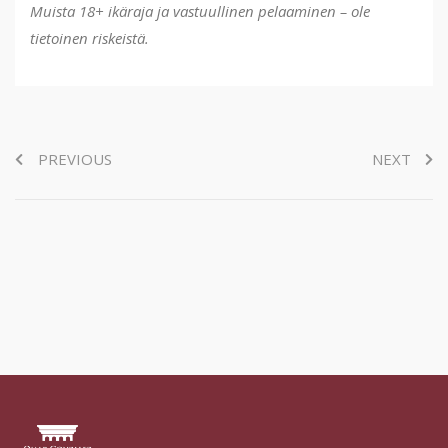
Muista 18+ ikäraja ja vastuullinen pelaaminen – ole
tietoinen riskeistä.
PREVIOUS
NEXT