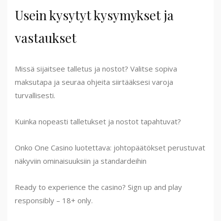
Usein kysytyt kysymykset ja
vastaukset
Missä sijaitsee talletus ja nostot? Valitse sopiva
maksutapa ja seuraa ohjeita siirtääksesi varoja
turvallisesti.
Kuinka nopeasti talletukset ja nostot tapahtuvat?
Onko One Casino luotettava: johtopäätökset perustuvat
näkyviin ominaisuuksiin ja standardeihin
Ready to experience the casino? Sign up and play
responsibly – 18+ only.