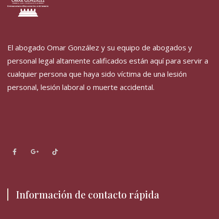
El abogado
Omar
González y su equipo de abogados y
personal legal altamente calificados están aquí para servir a
cualquier persona que haya sido víctima de una lesión
personal, lesión laboral o muerte accidental.
Información de contacto rápida