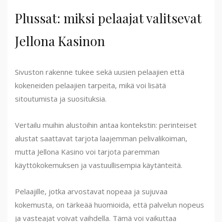
Plussat: miksi pelaajat valitsevat
Jellona Kasinon
Sivuston rakenne tukee sekä uusien pelaajien että
kokeneiden pelaajien tarpeita, mikä voi lisätä
sitoutumista ja suosituksia.
Vertailu muihin alustoihin antaa kontekstin: perinteiset
alustat saattavat tarjota laajemman pelivalikoiman,
mutta Jellona Kasino voi tarjota paremman
käyttökokemuksen ja vastuullisempia käytänteitä.
Pelaajille, jotka arvostavat nopeaa ja sujuvaa
kokemusta, on tärkeää huomioida, että palvelun nopeus
ja vasteajat voivat vaihdella. Tämä voi vaikuttaa