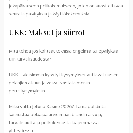
jokapäiväiseen pelikokemukseen, joten on suositeltavaa
seurata päivityksiä ja käyttökokemuksia.
UKK: Maksut ja siirrot
Mitä tehdä jos kohtaat teknisiä ongelmia tai epäilyksiä
tilin turvallisuudesta?
UKK – yleisimmin kysytyt kysymykset auttavat uusien
pelaajien alkuun ja voivat vastata moniin
peruskysymyksiin.
Miksi valita Jellona Kasino 2026? Tämä pohdinta
kannustaa pelaajaa arvioimaan brändin arvoja,
turvallisuutta ja pelikokemusta laajemmassa
yhteydessä.