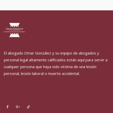
El abogado
Omar
González y su equipo de abogados y
personal legal altamente calificados están aquí para servir a
cualquier persona que haya sido víctima de una lesión
personal, lesión laboral o muerte accidental.