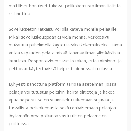
maltilliset bonukset tukevat pelikokemusta ilman liiallista
riskinottoa.
Sovellukseton ratkaisu voi olla kätevä monille pelaajille.
Mikäli sovelluskauppaan ei vielä mennä, verkkosivu
mukautuu puhelimella käytettäväksi kokemukseksi. Tämä
antaa vapauden pelata missä tahansa ilman ylimääräisiä
latauksia. Responsiivinen sivusto takaa, että toiminnot ja
pelit ovat käytettävissä helposti pienessäkin tilassa.
Lyhyesti sanottuna platform tarjoaa asetelman, jossa
pelaaja voi tutustua peleihin, hallita tilitietoja ja hakea
apua helposti. Se on suunniteltu tukemaan sujuvaa ja
turvallista pelikokemusta sekä rohkaisemaan pelaajaa
löytämään oma polkunsa vastuullisen pelaamisen
puitteissa.