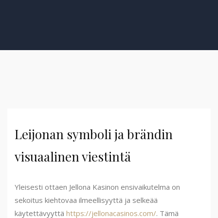
Leijonan symboli ja brändin
visuaalinen viestintä
Yleisesti ottaen Jellona Kasinon ensivaikutelma on
sekoitus kiehtovaa ilmeellisyyttä ja selkeää
käytettävyyttä
https://jellonacasinos.com/
. Tämä