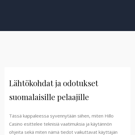
Lähtökohdat ja odotukset
suomalaisille pelaajille
Tässä kappaleessa syvennytään siihen, miten Hillo
Casino esittelee teknisiä vaatimuksia ja käytännön
ohjeita sekä miten nämä tiedot vaikuttavat käyttäjän