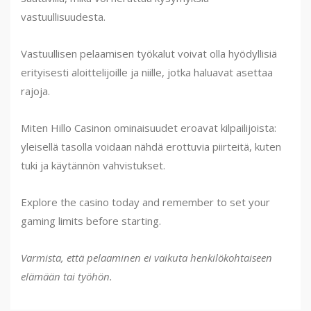
vastuullisuudesta.
Vastuullisen pelaamisen työkalut voivat olla hyödyllisiä
erityisesti aloittelijoille ja niille, jotka haluavat asettaa
rajoja.
Miten Hillo Casinon ominaisuudet eroavat kilpailijoista:
yleisellä tasolla voidaan nähdä erottuvia piirteitä, kuten
tuki ja käytännön vahvistukset.
Explore the casino today and remember to set your
gaming limits before starting.
Varmista, että pelaaminen ei vaikuta henkilökohtaiseen
elämään tai työhön.