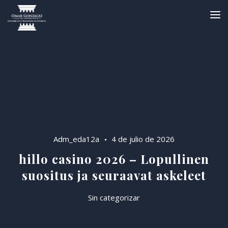
Adm_eda12a
4 de julio de 2026
hillo casino 2026 – Lopullinen
suositus ja seuraavat askeleet
Sin categorizar