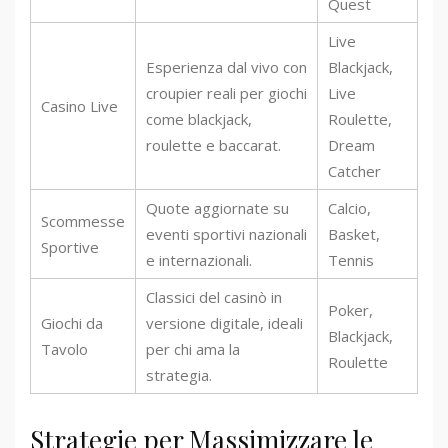
Quest
Live
Esperienza dal vivo con
Blackjack,
croupier reali per giochi
Live
Casino Live
come blackjack,
Roulette,
roulette e baccarat.
Dream
Catcher
Quote aggiornate su
Calcio,
Scommesse
eventi sportivi nazionali
Basket,
Sportive
e internazionali.
Tennis
Classici del casinò in
Poker,
Giochi da
versione digitale, ideali
Blackjack,
Tavolo
per chi ama la
Roulette
strategia.
Strategie per Massimizzare le