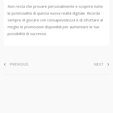
Non resta che provare personalmente e scoprire tutte
le potenzialità di questa nuova realtà digitale. Ricorda
sempre di giocare con consapevolezza e di sfruttare al
meglio le promozioni disponibili per aumentare le tue
possibilità di successo.
PREVIOUS
NEXT