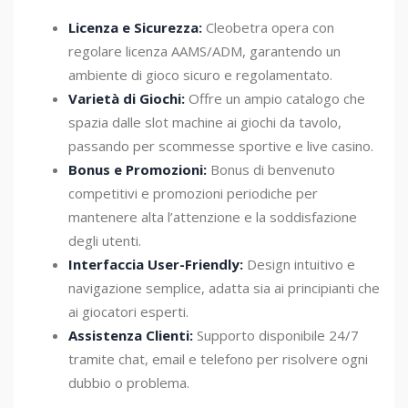
Licenza e Sicurezza:
Cleobetra opera con
regolare licenza AAMS/ADM, garantendo un
ambiente di gioco sicuro e regolamentato.
Varietà di Giochi:
Offre un ampio catalogo che
spazia dalle slot machine ai giochi da tavolo,
passando per scommesse sportive e live casino.
Bonus e Promozioni:
Bonus di benvenuto
competitivi e promozioni periodiche per
mantenere alta l’attenzione e la soddisfazione
degli utenti.
Interfaccia User-Friendly:
Design intuitivo e
navigazione semplice, adatta sia ai principianti che
ai giocatori esperti.
Assistenza Clienti:
Supporto disponibile 24/7
tramite chat, email e telefono per risolvere ogni
dubbio o problema.