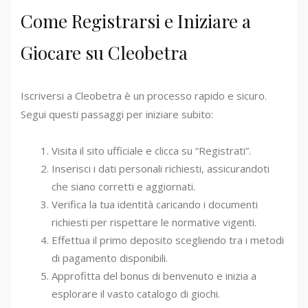
Come Registrarsi e Iniziare a
Giocare su Cleobetra
Iscriversi a Cleobetra è un processo rapido e sicuro.
Segui questi passaggi per iniziare subito:
Visita il sito ufficiale e clicca su “Registrati”.
Inserisci i dati personali richiesti, assicurandoti
che siano corretti e aggiornati.
Verifica la tua identità caricando i documenti
richiesti per rispettare le normative vigenti.
Effettua il primo deposito scegliendo tra i metodi
di pagamento disponibili.
Approfitta del bonus di benvenuto e inizia a
esplorare il vasto catalogo di giochi.