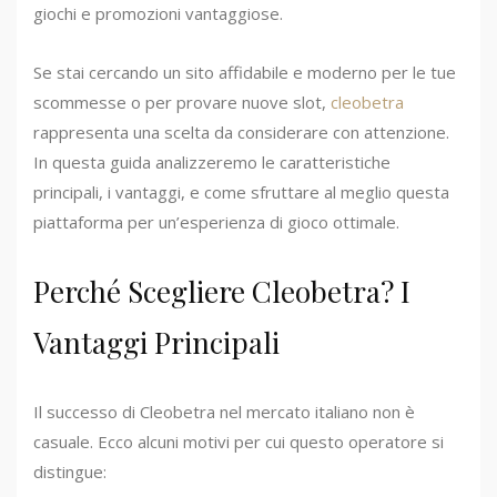
giochi e promozioni vantaggiose.
Se stai cercando un sito affidabile e moderno per le tue
scommesse o per provare nuove slot,
cleobetra
rappresenta una scelta da considerare con attenzione.
In questa guida analizzeremo le caratteristiche
principali, i vantaggi, e come sfruttare al meglio questa
piattaforma per un’esperienza di gioco ottimale.
Perché Scegliere Cleobetra? I
Vantaggi Principali
Il successo di Cleobetra nel mercato italiano non è
casuale. Ecco alcuni motivi per cui questo operatore si
distingue: