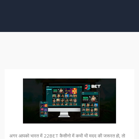
अगर आपको भारत में 22BET कैसीनो में कभी भी मदद की जरूरत हो, तो