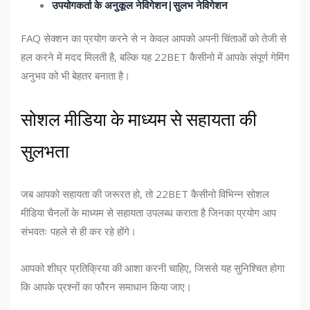
उपयोगकर्ता के अनुकूल नेविगेशन|सुलभ नेविगेशन
FAQ सेक्शन का प्रयोग करने से न केवल आपको अपनी चिंताओं को तेजी से
हल करने में मदद मिलती है, बल्कि यह 22BET कैसीनो में आपके संपूर्ण गेमिंग
अनुभव को भी बेहतर बनाता है।
सोशल मीडिया के माध्यम से सहायता की
सुलभता
जब आपको सहायता की जरूरत हो, तो 22BET कैसीनो विभिन्न सोशल
मीडिया चैनलों के माध्यम से सहायता उपलब्ध कराता है जिनका प्रयोग आप
संभवतः पहले से ही कर रहे होंगे।
आपको शीघ्र प्रतिक्रिया की आशा करनी चाहिए, जिससे यह सुनिश्चित होगा
कि आपके प्रश्नों का फौरन समाधान किया जाए।