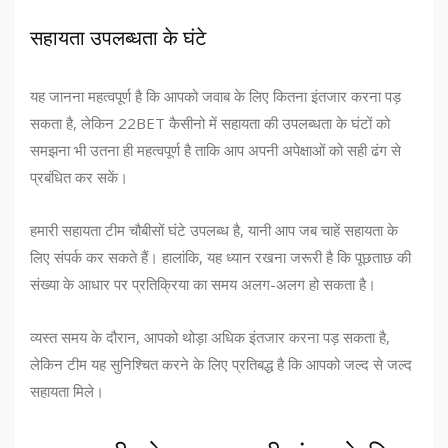
सहायता उपलब्धता के घंटे
यह जानना महत्वपूर्ण है कि आपको जवाब के लिए कितना इंतजार करना पड़
सकता है, लेकिन 22BET कैसीनो में सहायता की उपलब्धता के घंटों को
समझना भी उतना ही महत्वपूर्ण है ताकि आप अपनी अपेक्षाओं को सही ढंग से
प्रबंधित कर सकें।
हमारी सहायता टीम चौबीसों घंटे उपलब्ध है, यानी आप जब चाहें सहायता के
लिए संपर्क कर सकते हैं। हालांकि, यह ध्यान रखना जरूरी है कि पूछताछ की
संख्या के आधार पर प्रतिक्रिया का समय अलग-अलग हो सकता है।
व्यस्त समय के दौरान, आपको थोड़ा अधिक इंतजार करना पड़ सकता है,
लेकिन टीम यह सुनिश्चित करने के लिए प्रतिबद्ध है कि आपको जल्द से जल्द
सहायता मिले।