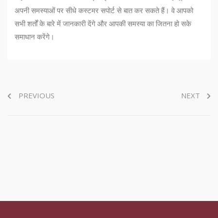
अपनी समस्याओं पर सीधे कस्टमर सपोर्ट से बात कर सकते हैं। वे आपको
सभी शर्तों के बारे में जानकारी देंगे और आपकी समस्या का जितना हो सके
समाधान करेंगे।
PREVIOUS
NEXT